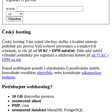
www.
Český hosting
Český hosting Vám zajistí všechny služby a kvalitní nástroje
potřebné pro provoz Vaší webové prezentace a e‑mailových
schránek, to vše již od
59 Kč + DPH měsíčně
. Dále také nabízí
výhodné podmínky pro registraci a udržování domén již
od 75 Kč +
DPH za rok
.
Pokud potřebujete poradit s objednáním či používáním služeb,
konzultujte rozsáhlou
nápovědu
, nebo kontaktujte
zákaznickou
podporu
.
Potřebujete webhosting?
50 GB
diskového prostoru
neomezeně aliasů
PHP
, cron
neomezeně databází
MariaDB, PostgreSQL