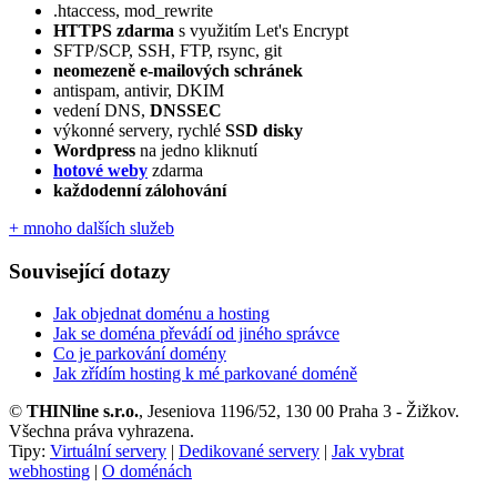
.htaccess, mod_rewrite
HTTPS zdarma
s využitím Let's Encrypt
SFTP/SCP, SSH, FTP, rsync, git
neomezeně e‑mailových schránek
antispam, antivir, DKIM
vedení DNS,
DNSSEC
výkonné servery, rychlé
SSD disky
Wordpress
na jedno kliknutí
hotové weby
zdarma
každodenní zálohování
+ mnoho dalších služeb
Související dotazy
Jak objednat doménu a hosting
Jak se doména převádí od jiného správce
Co je parkování domény
Jak zřídím hosting k mé parkované doméně
©
THINline s.r.o.
, Jeseniova 1196/52, 130 00 Praha 3 - Žižkov.
Všechna práva vyhrazena.
Tipy:
Virtuální servery
|
Dedikované servery
|
Jak vybrat
webhosting
|
O doménách